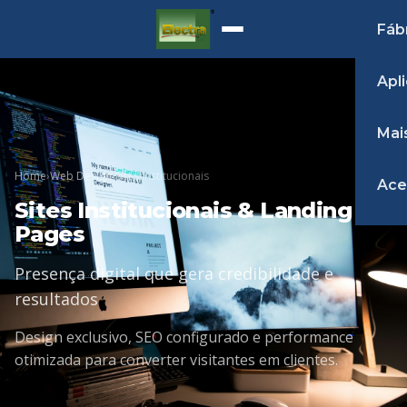
Fáb
Apl
Mai
Home
›
Web Design
›
Sites Institucionais
Ace
Sites Institucionais & Landing
Pages
Presença digital que gera credibilidade e
resultados
Design exclusivo, SEO configurado e performance
otimizada para converter visitantes em clientes.