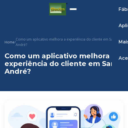
Fáb
Apl
Como um aplicativo melhora a experiência do cliente em Santo
Mai
Home
/
André?
Como um aplicativo melhora a
Ace
experiência do cliente em Santo
André?