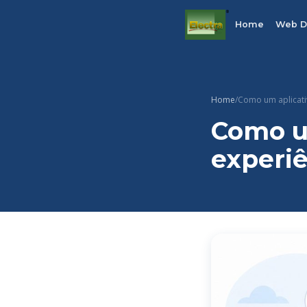
Home
Web D
Home
/
Como um aplicati
Como u
experiê