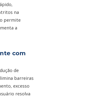
ápido,
tritos na
so permite
umenta a
iente com
edução de
limina barreiras
ento, excesso
usuário resolva