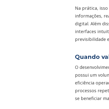
Na prática, isso
informações, re
digital. Além di
interfaces intui
previsibilidade 
Quando val
O desenvolvimen
possui um volum
eficiência oper
processos repet
se beneficiar m