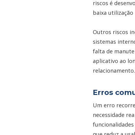
riscos é desenv
baixa utilização
Outros riscos i
sistemas interno
falta de manute
aplicativo ao l
relacionamento.
Erros comu
Um erro recorre
necessidade re
funcionalidades
que reduz a usa