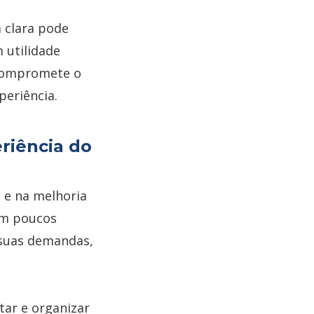
 clara pode
 utilidade
 compromete o
periência.
riência do
s e na melhoria
com poucos
 suas demandas,
tar e organizar