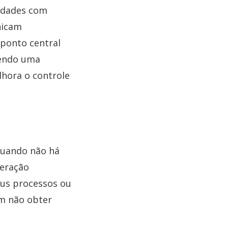
ldades com
nicam
 ponto central
cendo uma
lhora o controle
quando não há
teração
eus processos ou
m não obter