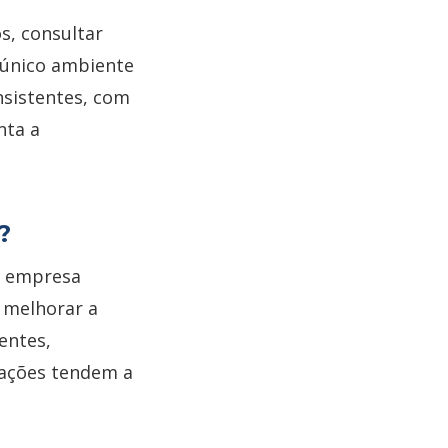
s, consultar
 único ambiente
onsistentes, com
nta a
o?
a empresa
a melhorar a
entes,
mações tendem a