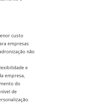
enor custo
 para empresas
padronização não
exibilidade e
 da empresa,
imento do
nível de
ersonalização.