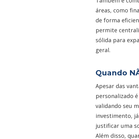
Também é comum
áreas, como fina
de forma eficie
permite central
sólida para exp
geral.
Quando NÃ
Apesar das van
personalizado é
validando seu m
investimento, já
justificar uma 
Além disso, qu