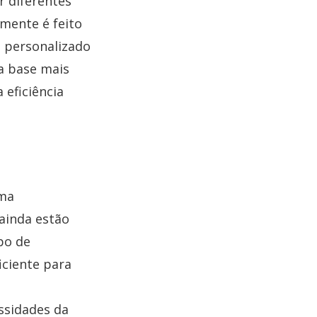
 diferentes
lmente é feito
a personalizado
a base mais
 eficiência
ema
 ainda estão
po de
iciente para
ssidades da