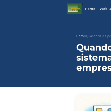
Home
Web D
Home
/
Quando vale a pe
Quando 
sistema
empres