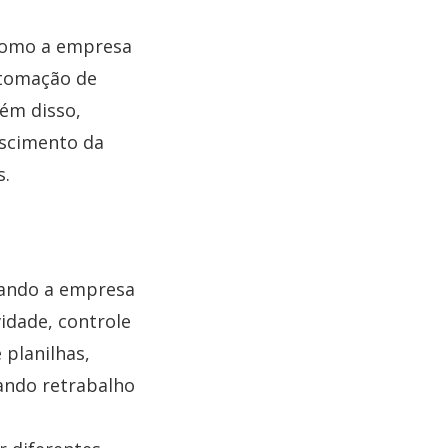
 como a empresa
utomação de
lém disso,
escimento da
s.
uando a empresa
idade, controle
 planilhas,
ando retrabalho