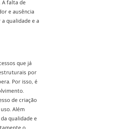
 A falta de
or e ausência
a qualidade e a
cessos que já
estruturais por
era. Por isso, é
olvimento.
esso de criação
 uso. Além
 da qualidade e
etamente o