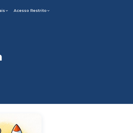
ais
Acesso Restrito
m