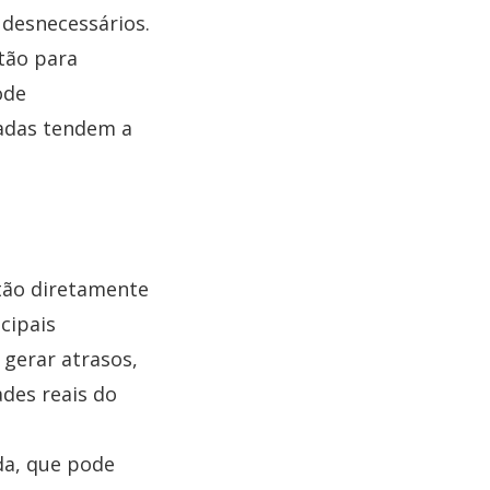
 desnecessários.
tão para
ode
zadas tendem a
tão diretamente
cipais
gerar atrasos,
des reais do
da, que pode