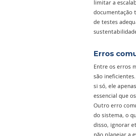
limitar a escala
documentação té
de testes adeq
sustentabilidad
Erros com
Entre os erros 
são ineficiente
si só, ele apena
essencial que o
Outro erro comu
do sistema, o q
disso, ignorar e
não planejar a 