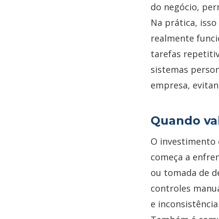
do negócio, per
Na prática, iss
realmente funci
tarefas repetit
sistemas person
empresa, evita
Quando val
O investimento 
começa a enfren
ou tomada de dec
controles manua
e inconsistênci