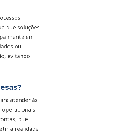
rocessos
do que soluções
cipalmente em
dados ou
io, evitando
resas?
ara atender às
 operacionais,
rontas, que
tir a realidade