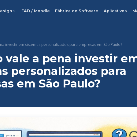
esign
EAD / Moodle
Fábrica de Software
Aplicativos
M
na investir em sistemas personalizados para empresas em São Paulo?
vale a pena investir e
s personalizados para
as em São Paulo?