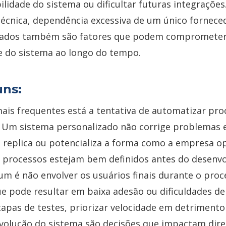
bilidade do sistema ou dificultar futuras integrações.
cnica, dependência excessiva de um único forneced
uados também são fatores que podem comprometer 
e do sistema ao longo do tempo.
uns:
mais frequentes está a tentativa de automatizar pro
s. Um sistema personalizado não corrige problemas 
s replica ou potencializa a forma como a empresa op
s processos estejam bem definidos antes do desenv
m é não envolver os usuários finais durante o proc
ue pode resultar em baixa adesão ou dificuldades de
tapas de testes, priorizar velocidade em detrimento
evolução do sistema são decisões que impactam dir