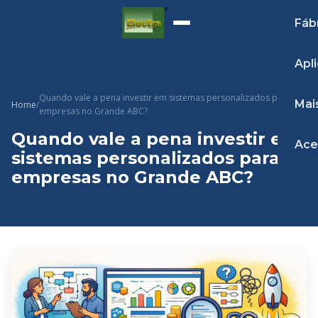
Fáb
Apl
Quando vale a pena investir em sistemas personalizados para
Mai
Home
/
empresas no Grande ABC?
Quando vale a pena investir em
Ace
sistemas personalizados para
empresas no Grande ABC?